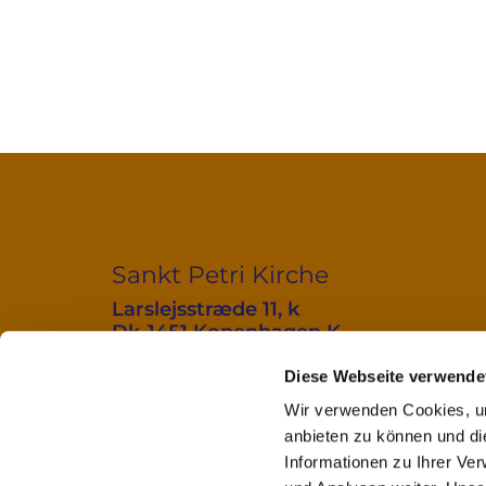
Sankt Petri Kirche
Larslejsstræde 11, k
Dk-1451 Kopenhagen K
+45 23 29 50 01
Di bis Do 10:00 - 12:00
Diese Webseite verwende
kirchenbuero@sankt-petri.dk
Wir verwenden Cookies, um
anbieten zu können und di
Informationen zu Ihrer Ve