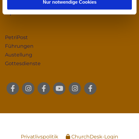
Nur notwendige Cookies
kirchenbuero@sank
t-petri.dk
PetriPost
Führungen
Austellung
Gottesdienste
Privatlivspolitik
ChurchDesk-Login