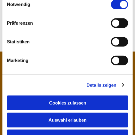
Notwendig
Präferenzen
Das Kichengebäude
Statistiken
Marketing
Sankt Petri
Details zeigen
FAQ
Kirche
Mitglied Werden
Larslejsstræde 11, k
Kontakt
Cookies zulassen
Dk-1451
Kopenhagen K
Impressum
Auswahl erlauben
+45 23 29 50 01
Di bis Do 10:00 -
12:00