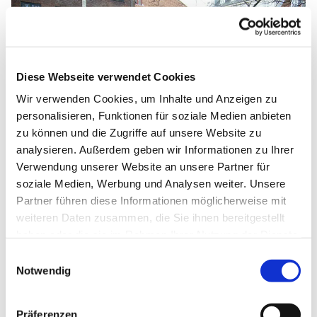
Diese Webseite verwendet Cookies
Wir verwenden Cookies, um Inhalte und Anzeigen zu
personalisieren, Funktionen für soziale Medien anbieten
zu können und die Zugriffe auf unsere Website zu
analysieren. Außerdem geben wir Informationen zu Ihrer
Verwendung unserer Website an unsere Partner für
soziale Medien, Werbung und Analysen weiter. Unsere
Partner führen diese Informationen möglicherweise mit
weiteren Daten zusammen, die Sie ihnen bereitgestellt
„Auf den Spuren der Architektur“ – eine Führung
haben oder die sie im Rahmen Ihrer Nutzung der Dienste
nach dem Gottesdienst am 21.03.2010 mit Prof.
gesammelt haben.
Einwilligungsauswahl
Hans Munk Hansen
Notwendig
Präferenzen