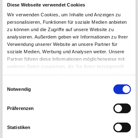
Deutschenfehde von 1789–1790, die zusammen mit
Diese Webseite verwendet Cookies
den darauffolgenden jahrelangen Streitigkeiten
Wir verwenden Cookies, um Inhalte und Anzeigen zu
zwischen dänischen und deutschen Interessen
personalisieren, Funktionen für soziale Medien anbieten
ausführlich beschrieben ist bei Jensen, J. 1994 S. 116-
zu können und die Zugriffe auf unsere Website zu
21, Beyer+Jensen 2000 S. 96-101 und Politiken Bd 9
analysieren. Außerdem geben wir Informationen zu Ihrer
Verwendung unserer Website an unsere Partner für
S. 515-20
soziale Medien, Werbung und Analysen weiter. Unsere
Glückliche Zeiten 1784-97
Partner führen diese Informationen möglicherweise mit
weiteren Daten zusammen, die Sie ihnen bereitgestellt
„Politikens Danmarkshistorie“ beschreibt die Jahre
haben oder die sie im Rahmen Ihrer Nutzung der Dienste
von 1784-97 in Band 10 jedoch als die vielleicht
gesammelt haben.
Einwilligungsauswahl
glücklichste Zeit, die Dänemark je erlebt hat. Es ist
Notwendig
die Zeit der großen Landwirtschaftsreformen, des
wachsenden bürgerlichen Freiheitsbewusstseins
Präferenzen
und eines riesigen wirtschaftlichen Aufschwungs
gleichzeitig mit den besten Ideen über
Statistiken
menschliche, wirtschaftliche und politische
Freiheit, die ihren Ursprung in der französischen