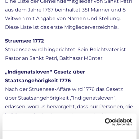
Eine Liste der Gemeindemitglieder von Sankt Petri
aus dem Jahre 1767 beinhaltet 351 Männer und 8
Witwen mit Angabe von Namen und Stellung.
Diese Liste ist das erste Mitgliederverzeichnis.
Struensee 1772
Struensee wird hingerichtet. Sein Beichtvater ist
Pastor an Sankt Petri, Balthasar Münter.
„Indigenatsloven“ Gesetz über
Staatsangehörigkeit 1776
Nach der Struensee-Affäre wird 1776 das Gesetz
über Staatsangehörigkeit ,“Indigenatsloven“,
erlassen, woraus hervorgeht, dass nur Personen, die
in Dänemark, den Herzogtümern oder Norwegen
geboren sind, ein höheres Amt beim Staate
bekleiden können. Das Gesetz gibt Anlass zur