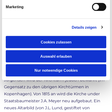
Revolution haben. Dänemark wird von A.P.
Marketing
Bernstorff, Chr. D. Reventlow, Ernst Schimmelmann
und Ludvig Reventlow geleitet, die alle deutscher
Abstammung sind.
Details zeigen
Politiken Bd. 10 S. 35-55
Cookies zulassen
Bombardement 1807
Beim Bombardement im September 1807 werden
Auswahl erlauben
Kirche und Grabkapellen stark beschädigt. Dank
des energischen Einsatzes der Männer der
Nur notwendige Cookies
Gemeinde unter Führung von Totengräber Jacob
Jörgensen wird der Kirchturm jedoch bewahrt (im
Gegensatz zu den übrigen Kirchtürmen in
Kopenhagen). Von 1815 an wird die Kirche under
Staatsbaumeister J.A. Meyer neu aufgebaut. Ein
neues Altarbild (von J.L. Lund, gestiftet von