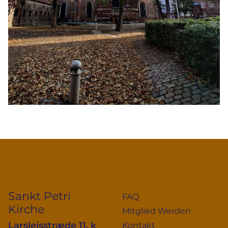
Sankt Petri
FAQ
Kirche
Mitglied Werden
Larslejsstræde 11, k
Kontakt