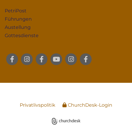
PetriPost
Führungen
Austellung
Gottesdienste
Privatlivspolitik
ChurchDesk-Login