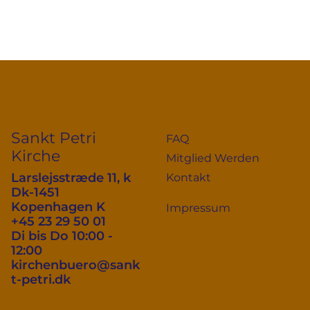
Sankt Petri
FAQ
Kirche
Mitglied Werden
Larslejsstræde 11, k
Kontakt
Dk-1451
Kopenhagen K
Impressum
+45 23 29 50 01
Di bis Do 10:00 -
12:00
kirchenbuero@sank
t-petri.dk