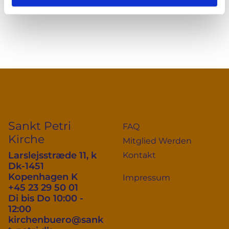
Sankt Petri
FAQ
Kirche
Mitglied Werden
Larslejsstræde 11, k
Kontakt
Dk-1451
Kopenhagen K
Impressum
+45 23 29 50 01
Di bis Do 10:00 -
12:00
kirchenbuero@sank