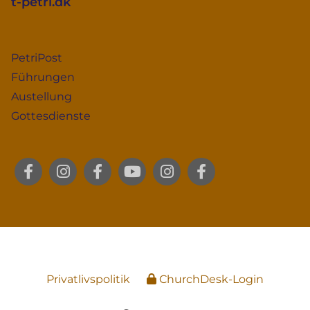
t-petri.dk
PetriPost
Führungen
Austellung
Gottesdienste
Privatlivspolitik
ChurchDesk-Login