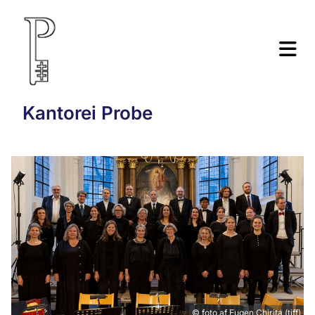
Kantorei Probe
© foto af Eugen Chirita (tiff)