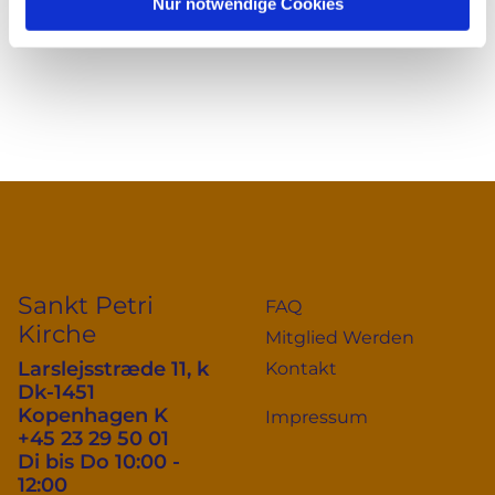
Nur notwendige Cookies
Sankt Petri
FAQ
Kirche
Mitglied Werden
Larslejsstræde 11, k
Kontakt
Dk-1451
Kopenhagen K
Impressum
+45 23 29 50 01
Di bis Do 10:00 -
12:00