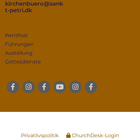
kirchenbuero@sank
t-petri.dk
PetriPost
Führungen
Austellung
Gottesdienste
Privatlivspolitik
ChurchDesk-Login