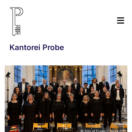
Kantorei Probe
© foto af Eugen Chirita (tiff)