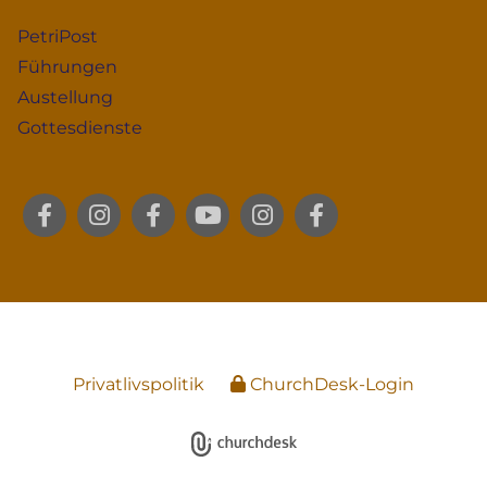
PetriPost
Führungen
Austellung
Gottesdienste
Privatlivspolitik
ChurchDesk-Login