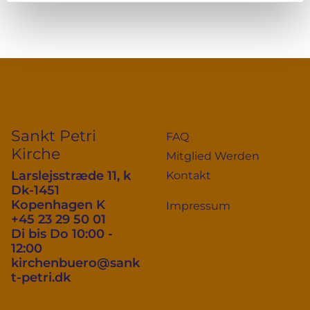
Sankt Petri
FAQ
Kirche
Mitglied Werden
Larslejsstræde 11, k
Kontakt
Dk-1451
Kopenhagen K
Impressum
+45 23 29 50 01
Di bis Do 10:00 -
12:00
kirchenbuero@sank
t-petri.dk