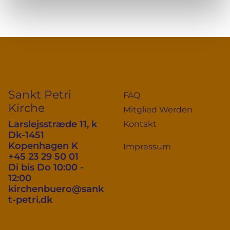
Sankt Petri
FAQ
Kirche
Mitglied Werden
Larslejsstræde 11, k
Kontakt
Dk-1451
Kopenhagen K
Impressum
+45 23 29 50 01
Di bis Do 10:00 -
12:00
kirchenbuero@sank
t-petri.dk