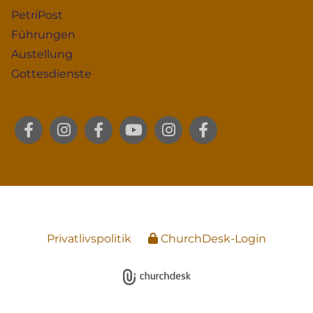
PetriPost
Führungen
Austellung
Gottesdienste
Privatlivspolitik
ChurchDesk-Login