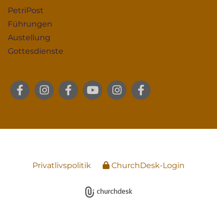
PetriPost
Führungen
Austellung
Gottesdienste
Privatlivspolitik
ChurchDesk-Login