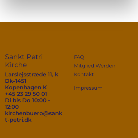
Sankt Petri
FAQ
Kirche
Mitglied Werden
Larslejsstræde 11, k
Kontakt
Dk-1451
Kopenhagen K
Impressum
+45 23 29 50 01
Di bis Do 10:00 -
12:00
kirchenbuero@sank
t-petri.dk