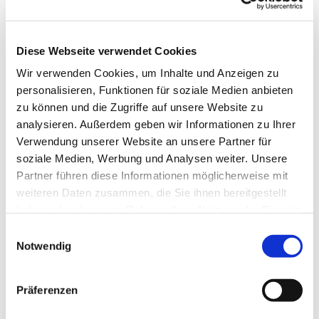
bygninger. Den huser fremragende kulturskatte og
har været hjemsted for den meget aktive tysk-
danske menighed i over 400 år. Den dag i dag
Diese Webseite verwendet Cookies
findes der et særligt bånd til kongehuset.
Wir verwenden Cookies, um Inhalte und Anzeigen zu
Enestående i Skandinavien er kirkens gravkapeller
personalisieren, Funktionen für soziale Medien anbieten
fra det 17. århundrede. De er sidste hvilested for
zu können und die Zugriffe auf unsere Website zu
en række betydelige danske og tyske
analysieren. Außerdem geben wir Informationen zu Ihrer
personligheder. Sankt Petris historiske bygninger
Verwendung unserer Website an unsere Partner für
frembyder et spændende perspektiv på de to
soziale Medien, Werbung und Analysen weiter. Unsere
nabolandes langvarige relationer.
Partner führen diese Informationen möglicherweise mit
weiteren Daten zusammen, die Sie ihnen bereitgestellt
haben oder die sie im Rahmen Ihrer Nutzung der Dienste
gesammelt haben.
Einwilligungsauswahl
Notwendig
Präferenzen