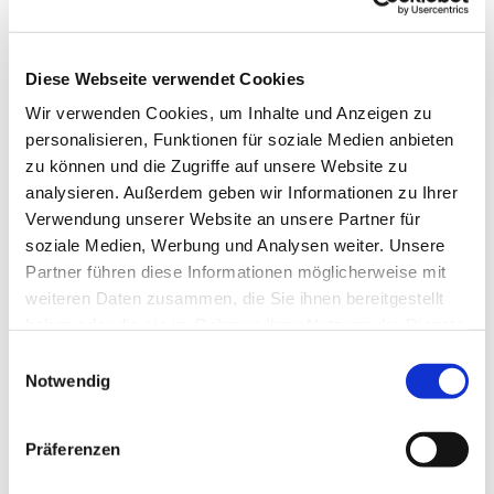
bygninger. Den huser fremragende kulturskatte og
har været hjemsted for den meget aktive tysk-
danske menighed i over 400 år. Den dag i dag
Diese Webseite verwendet Cookies
findes der et særligt bånd til kongehuset.
Wir verwenden Cookies, um Inhalte und Anzeigen zu
Enestående i Skandinavien er kirkens gravkapeller
personalisieren, Funktionen für soziale Medien anbieten
fra det 17. århundrede. De er sidste hvilested for
zu können und die Zugriffe auf unsere Website zu
en række betydelige danske og tyske
analysieren. Außerdem geben wir Informationen zu Ihrer
personligheder. Sankt Petris historiske bygninger
Verwendung unserer Website an unsere Partner für
frembyder et spændende perspektiv på de to
soziale Medien, Werbung und Analysen weiter. Unsere
nabolandes langvarige relationer.
Partner führen diese Informationen möglicherweise mit
weiteren Daten zusammen, die Sie ihnen bereitgestellt
haben oder die sie im Rahmen Ihrer Nutzung der Dienste
gesammelt haben.
Einwilligungsauswahl
Notwendig
Präferenzen