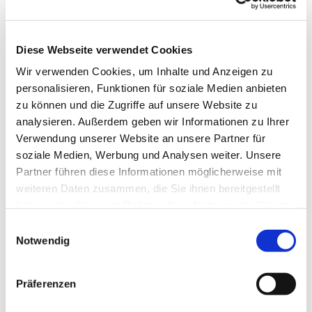
bygninger. Den huser fremragende kulturskatte og
har været hjemsted for den meget aktive tysk-
danske menighed i over 400 år. Den dag i dag
Diese Webseite verwendet Cookies
findes der et særligt bånd til kongehuset.
Wir verwenden Cookies, um Inhalte und Anzeigen zu
Enestående i Skandinavien er kirkens gravkapeller
personalisieren, Funktionen für soziale Medien anbieten
fra det 17. århundrede. De er sidste hvilested for
zu können und die Zugriffe auf unsere Website zu
en række betydelige danske og tyske
analysieren. Außerdem geben wir Informationen zu Ihrer
personligheder. Sankt Petris historiske bygninger
Verwendung unserer Website an unsere Partner für
frembyder et spændende perspektiv på de to
soziale Medien, Werbung und Analysen weiter. Unsere
nabolandes langvarige relationer.
Partner führen diese Informationen möglicherweise mit
weiteren Daten zusammen, die Sie ihnen bereitgestellt
haben oder die sie im Rahmen Ihrer Nutzung der Dienste
gesammelt haben.
Einwilligungsauswahl
Notwendig
Präferenzen