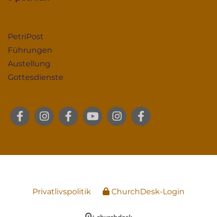
PetriPost
Führungen
Austellung
Gottesdienste
Privatlivspolitik
ChurchDesk-Login