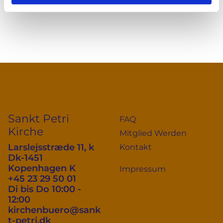
Sankt Petri
FAQ
Kirche
Mitglied Werden
Larslejsstræde 11, k
Kontakt
Dk-1451
Kopenhagen K
Impressum
+45 23 29 50 01
Di bis Do 10:00 -
12:00
kirchenbuero@sank
t-petri.dk