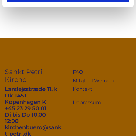
Sankt Petri
FAQ
Kirche
Mitglied Werden
Larslejsstræde 11, k
Kontakt
Dk-1451
Kopenhagen K
Impressum
+45 23 29 50 01
Di bis Do 10:00 -
12:00
kirchenbuero@sank
t-petri.dk