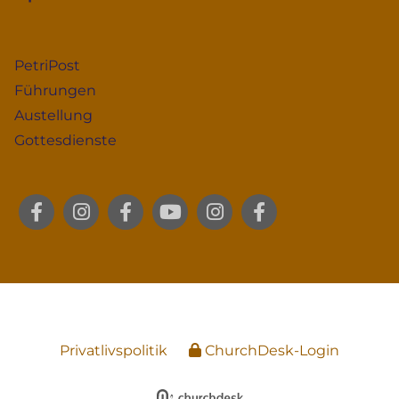
PetriPost
Führungen
Austellung
Gottesdienste
Privatlivspolitik
ChurchDesk-Login